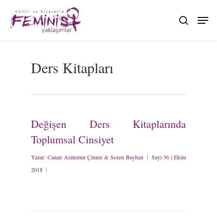
Skip
to
search
main
content
Ders Kitapları
Değişen Ders Kitaplarında
Toplumsal Cinsiyet
Yazar:
Canan Aratemur Çimen & Sezen Bayhan
Sayı 36 | Ekim
2018