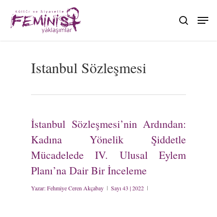
Skip
to
search
main
content
Istanbul Sözleşmesi
İstanbul Sözleşmesi’nin Ardından:
Kadına Yönelik Şiddetle
Mücadelede IV. Ulusal Eylem
Planı’na Dair Bir İnceleme
Yazar:
Fehmiye Ceren Akçabay
Sayı 43 | 2022