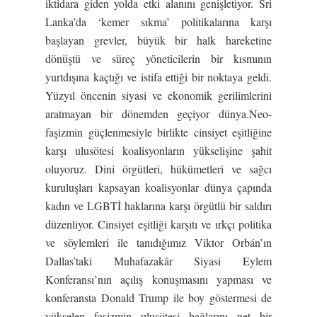
iktidara giden yolda etki alanını genişletiyor. Sri
Lanka’da ‘kemer sıkma’ politikalarına karşı
başlayan grevler, büyük bir halk hareketine
dönüştü ve süreç yöneticilerin bir kısmının
yurtdışına kaçtığı ve istifa ettiği bir noktaya geldi.
Yüzyıl öncenin siyasi ve ekonomik gerilimlerini
aratmayan bir dönemden geçiyor dünya.Neo-
faşizmin güçlenmesiyle birlikte cinsiyet eşitliğine
karşı ulusötesi koalisyonların yükselişine şahit
oluyoruz. Dini örgütleri, hükümetleri ve sağcı
kuruluşları kapsayan koalisyonlar dünya çapında
kadın ve LGBTİ haklarına karşı örgütlü bir saldırı
düzenliyor. Cinsiyet eşitliği karşıtı ve ırkçı politika
ve söylemleri ile tanıdığımız Viktor Orbán’ın
Dallas’taki Muhafazakâr Siyasi Eylem
Konferansı’nın açılış konuşmasını yapması ve
konferansta Donald Trump ile boy göstermesi de
yükselen faşizmin ulusötesi bağlarını net bir