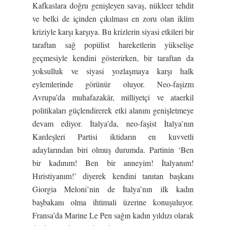
Kafkaslara doğru genişleyen savaş, nükleer tehdit
ve belki de içinden çıkılması en zoru olan iklim
kriziyle karşı karşıya. Bu krizlerin siyasi etkileri bir
taraftan sağ popülist hareketlerin yükselişe
geçmesiyle kendini gösterirken, bir taraftan da
yoksulluk ve siyasi yozlaşmaya karşı halk
eylemlerinde görünür oluyor. Neo-faşizm
Avrupa’da muhafazakâr, milliyetçi ve ataerkil
politikaları güçlendirerek etki alanını genişletmeye
devam ediyor. İtalya’da, neo-faşist İtalya’nın
Kardeşleri Partisi iktidarın en kuvvetli
adaylarından biri olmuş durumda. Partinin ‘Ben
bir kadınım! Ben bir anneyim! İtalyanım!
Hıristiyanım!’ diyerek kendini tanıtan başkanı
Giorgia Meloni’nin de İtalya’nın ilk kadın
başbakanı olma ihtimali üzerine konuşuluyor.
Fransa’da Marine Le Pen sağın kadın yıldızı olarak