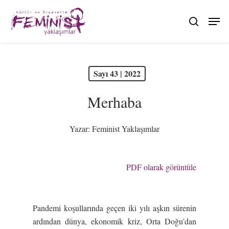
Skip
to
search
main
content
PDF olarak görüntüle
Sayı 43 | 2022
Merhaba
Yazar:
Feminist Yaklaşımlar
PDF olarak görüntüle
Pandemi koşullarında geçen iki yılı aşkın sürenin
ardından dünya, ekonomik kriz, Orta Doğu’dan