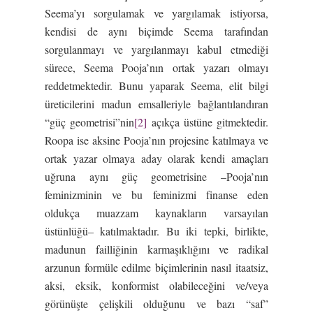
Seema’yı sorgulamak ve yargılamak istiyorsa,
kendisi de aynı biçimde Seema tarafından
sorgulanmayı ve yargılanmayı kabul etmediği
sürece, Seema Pooja’nın ortak yazarı olmayı
reddetmektedir. Bunu yaparak Seema, elit bilgi
üreticilerini madun emsalleriyle bağlantılandıran
“güç geometrisi”nin
[2]
açıkça üstüne gitmektedir.
Roopa ise aksine Pooja’nın projesine katılmaya ve
ortak yazar olmaya aday olarak kendi amaçları
uğruna aynı güç geometrisine –Pooja’nın
feminizminin ve bu feminizmi finanse eden
oldukça muazzam kaynakların varsayılan
üstünlüğü– katılmaktadır. Bu iki tepki, birlikte,
madunun failliğinin karmaşıklığını ve radikal
arzunun formüle edilme biçimlerinin nasıl itaatsiz,
aksi, eksik, konformist olabileceğini ve/veya
görünüşte çelişkili olduğunu ve bazı “saf”