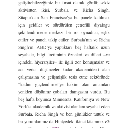
geliştirebileceğimiz bir fırsat olarak gördü; sekiz
aktivistten ikisi, Surbala ve Richa Singh,
Sitapur’dan San Francisco’ya bu panele katılmak
için geldiler ve sürdürülen çetrefilli diyalogu
şekillendirmede merkezi bir rol oynadılar, eşlik
ettiler ve paneli takip ettiler. Surbala’nın ve Richa
Singh’in ABD’ye yaptıkları beş haftalık uzun
seyahate, bilgi üretiminin özneleri ve dilleri –ve
içindeki hiyerarşiler– ile ilgili zor konuşmalar ve
acı verici düşünceler kadar akademideki alan
çalışmasına ve gelişmişlik tesis etme sektöründe
“kadını güçlendirme”ye hakim olan anlamları
yeniden düşünme çabaları damgasını vurdu. Bu
beş hafta boyunca Minnesota, Kaliforniya ve New
York’ta akademik ve aktivist alanlara seyahat eden
Surbala, Richa Singh ve ben günlükler tuttuk ve
bu yorumlarımız da Hintçedeki ikinci kitabımız
Ek