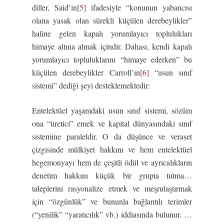
diller, Said’in
[5]
ifadesiyle “konunun yabancısı
olana yasak olan sürekli küçülen derebeylikler”
haline gelen kapalı yorumlayıcı toplulukları
himaye altına almak içindir. Dahası, kendi kapalı
yorumlayıcı topluluklarını “himaye ederken” bu
küçülen derebeylikler Carroll’ın
[6]
“usun sınıf
sistemi” dediği şeyi desteklemektedir:
Entelektüel yaşamdaki usun sınıf sistemi, sözüm
ona “üretici” emek ve kapital dünyasındaki sınıf
sistemine paraleldir. O da düşünce ve veraset
çizgisinde mülkiyet hakkını ve hem entelektüel
hegemonyayı hem de çeşitli ödül ve ayrıcalıkların
denetim hakkını küçük bir grupta tutma…
taleplerini rasyonalize etmek ve meşrulaştırmak
için “özgünlük” ve bununla bağlantılı terimler
(“yenilik” “yaratıcılık” vb.) iddiasında bulunur. …