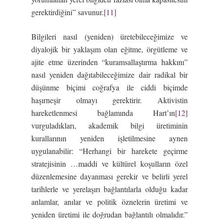
gerektirdiğini” savunur.
[11]
Bilgileri nasıl (yeniden) üretebileceğimize ve
diyalojik bir yaklaşım olan eğitme, örgütleme ve
ajite etme üzerinden “kuramsallaştırma hakkını”
nasıl yeniden dağıtabileceğimize dair radikal bir
düşünme biçimi coğrafya ile ciddi biçimde
haşırneşir olmayı gerektirir. Aktivistin
hareketlenmesi bağlamında Hart’ın
[12]
vurguladıkları, akademik bilgi üretiminin
kurallarının yeniden işletilmesine aynen
uygulanabilir: “Herhangi bir harekete geçirme
stratejisinin …maddi ve kültürel koşulların özel
düzenlemesine dayanması gerekir ve belirli yerel
tarihlerle ve yerelaşırı bağlantılarla olduğu kadar
anlamlar, anılar ve politik öznelerin üretimi ve
yeniden üretimi ile doğrudan bağlantılı olmalıdır.”