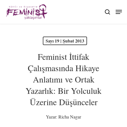
Skip
to
search
main
content
PDF olarak görüntüle
Sayı 19 | Şubat 2013
Feminist İttifak
Çalışmasında Hikaye
Anlatımı ve Ortak
Yazarlık: Bir Yolculuk
Üzerine Düşünceler
Yazar:
Richa Nagar