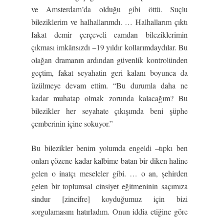
ve Amsterdam’da olduğu gibi öttü. Suçlu
bileziklerim ve halhallarımdı. … Halhallarım çıktı
fakat demir çerçeveli camdan bileziklerimin
çıkması imkânsızdı –19 yıldır kollarımdaydılar. Bu
olağan dramanın ardından güvenlik kontrolünden
geçtim, fakat seyahatin geri kalanı boyunca da
üzülmeye devam ettim. “Bu durumla daha ne
kadar muhatap olmak zorunda kalacağım? Bu
bilezikler her seyahate çıkışımda beni şüphe
çemberinin içine sokuyor.”
Bu bilezikler benim yolumda engeldi –tıpkı ben
onları çözene kadar kalbime batan bir diken haline
gelen o inatçı meseleler gibi. … o an, şehirden
gelen bir toplumsal cinsiyet eğitmeninin saçımıza
sindur [zincifre] koyduğumuz için bizi
sorgulamasını hatırladım. Onun iddia etiğine göre