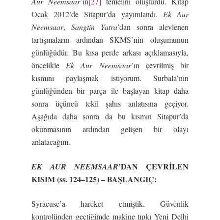
Aur Neemsaar
’ın
[27]
temelini oluşturdu. Kitap
Ocak 2012’de Sitapur’da yayımlandı.
Ek Aur
Neemsaar
,
Sangtin Yatra
’dan sonra alevlenen
tartışmaların ardından SKMS’nin oluşumunun
günlüğüdür. Bu kısa perde arkası açıklamasıyla,
öncelikle
Ek Aur Neemsaar
’ın çevrilmiş bir
kısmını paylaşmak istiyorum. Surbala’nın
günlüğünden bir parça ile başlayan kitap daha
sonra üçüncü tekil şahıs anlatısına geçiyor.
Aşağıda daha sonra da bu kısmın Sitapur’da
okunmasının ardından gelişen bir olayı
anlatacağım.
’DAN ÇEVR
İ
LEN
EK AUR NEEMSAAR
KISIM (ss. 124–125) – BA
Ş
LANGIÇ:
Syracuse’a hareket etmiştik. Güvenlik
kontrolünden geçtiğimde makine tıpkı Yeni Delhi