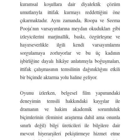
kuramsal koşullara dair diyalektik çözüm
umutlarıyla ittifak kurmayı reddettiğini öne
çıkarmaktadır. Aynı zamanda, Roopa ve Seema
Pooja’nın varsayımlarına meydan okudukları gibi
izleyicilerini marjinallik, baskı, özgürleşme ve
hayırseverlikle ilgili kendi varsayımlarını
sorgulamaya zorluyorlar ve bu üç kadının
işbirliğine dayalı hikâye anlatımıyla boğuşmaları,
ittifak çalışmasının temsilinin dağınıklığını etkili
bir biçimde aktarma yolu haline geliyor.
Oyunu izlerken, belgesel film yapımındaki
deneyimin temsili hakkındaki kaygılar ile
dramanın ve hakim akademik sorumluluk
biçimlerinin (feminist araştırma dahil ama onunla
sınırlı değil) bilgi üreticileri ile bilgilere dair
mevcut hiyerarşileri pekiştirmeye hizmet etme