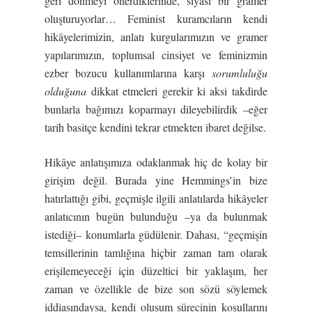
geri dönmeyi önerdiklerinde, siyasi bir gramer
oluşturuyorlar… Feminist kuramcıların kendi
hikâyelerimizin, anlatı kurgularımızın ve gramer
yapılarımızın, toplumsal cinsiyet ve feminizmin
ezber bozucu kullanımlarına karşı
sorumlulu
ğ
u
oldu
ğ
una
dikkat etmeleri gerekir ki aksi takdirde
bunlarla bağımızı koparmayı dileyebilirdik –eğer
tarih basitçe kendini tekrar etmekten ibaret değilse.
Hikâye anlatışımıza odaklanmak hiç de kolay bir
girişim değil. Burada yine Hemmings’in bize
hatırlattığı gibi, geçmişle ilgili anlatılarda hikâyeler
anlatıcının bugün bulunduğu –ya da bulunmak
istediği– konumlarla güdülenir. Dahası, “geçmişin
temsillerinin tamlığına hiçbir zaman tam olarak
erişilemeyeceği için düzeltici bir yaklaşım, her
zaman ve özellikle de bize son sözü söylemek
iddiasındaysa, kendi oluşum sürecinin koşullarını