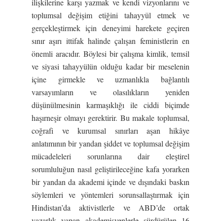
ilişkilerine karşı yazmak ve kendi vizyonlarını ve
toplumsal değişim etiğini tahayyül etmek ve
gerçekleştirmek için deneyimi harekete geçiren
sınır aşırı ittifak halinde çalışan feministlerin en
önemli aracıdır. Böylesi bir çalışma kimlik, temsil
ve siyasi tahayyülün olduğu kadar bir meselenin
içine girmekle ve uzmanlıkla bağlantılı
varsayımların ve olasılıkların yeniden
düşünülmesinin karmaşıklığı ile ciddi biçimde
haşırneşir olmayı gerektirir. Bu makale toplumsal,
coğrafi ve kurumsal sınırları aşan hikâye
anlatımının bir yandan şiddet ve toplumsal değişim
mücadeleleri sorunlarına dair eleştirel
sorumluluğun nasıl geliştirileceğine kafa yorarken
bir yandan da akademi içinde ve dışındaki baskın
söylemleri ve yöntemleri sorunsallaştırmak için
Hindistan’da aktivistlerle ve ABD’de ortak
yazarlık yapan akademisyenlerle sürdürülen 16