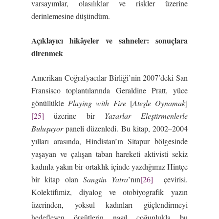
varsayımlar, olasılıklar ve riskler üzerine
derinlemesine düşündüm.
Açıklayıcı hikâyeler ve sahneler: sonuçlara
direnmek
Amerikan Coğrafyacılar Birliği’nin 2007’deki San
Fransisco toplantılarında Geraldine Pratt, yüce
gönüllükle
Playing with Fire
[
Ate
ş
le Oynamak
]
[25]
üzerine bir
Yazarlar Ele
ş
tirmenlerle
Bulu
ş
uyor
paneli düzenledi. Bu kitap, 2002–2004
yılları arasında, Hindistan’ın Sitapur bölgesinde
yaşayan ve çalışan taban hareketi aktivisti sekiz
kadınla yakın bir ortaklık içinde yazdığımız Hintçe
bir kitap olan
Sangtin Yatra
’nın
[26]
çevirisi.
Kolektifimiz, diyalog ve otobiyografik yazın
üzerinden, yoksul kadınları güçlendirmeyi
hedefleyen örgütlerin nasıl çoğunlukla bu