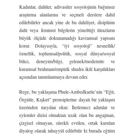
Kadınlar, dalitler, adivasiler sosyolojinin bağımsız
araştırma alanlarına ve seçmeli derslere dahil
edilebilirler ancak yine de bu dahiliyet, disiplinin
dalit veya feminist bilgilerin yönelttiği itirazların
büyük ölçüde dokunamadığı kavramsal yapısını
korur. Dolayısıyla, “iyi sosyoloji” nesnellik/
öznellik, toplumsal/politik, sosyal dünya/sosyal
bilici, deneyim/bilgi, gelenek/modernite ve
kuramsal brahman/empirik shudra ikili karşıtlıkları
açısından tanımlanmaya devam eder.
Rege, bu yaklaşıma Phule-Ambedkarite’nin “Eğit,
Örgütle, Kışkırt” prensiplerine dayalı bir yaklaşım
üzerinden meydan okur. İlerlemeci adımlar ve
eylemler dizisi olmaktan uzak olan bu angajman,
çizgisel olmayan, sürekli evrilen, ortak kurulan
diyalog olarak tahayyül edilebilir ki burada eğitim