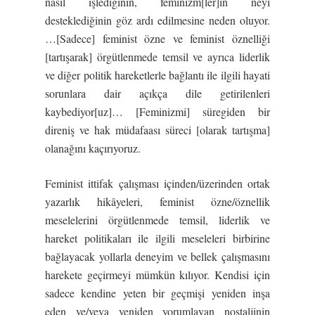
nasıl işlediğinin, feminizm[ler]in neyi
desteklediğinin göz ardı edilmesine neden oluyor.
…[Sadece] feminist özne ve feminist öznelliği
[tartışarak] örgütlenmede temsil ve ayrıca liderlik
ve diğer politik hareketlerle bağlantı ile ilgili hayati
sorunlara dair açıkça dile getirilenleri
kaybediyor[uz]… [Feminizmi] süregiden bir
direniş ve hak müdafaası süreci [olarak tartışma]
olanağını kaçırıyoruz.
Feminist ittifak çalışması içinden/üzerinden ortak
yazarlık hikâyeleri, feminist özne/öznellik
meselelerini örgütlenmede temsil, liderlik ve
hareket politikaları ile ilgili meseleleri birbirine
bağlayacak yollarla deneyim ve bellek çalışmasını
harekete geçirmeyi mümkün kılıyor. Kendisi için
sadece kendine yeten bir geçmişi yeniden inşa
eden ve/veya yeniden yorumlayan nostaljinin