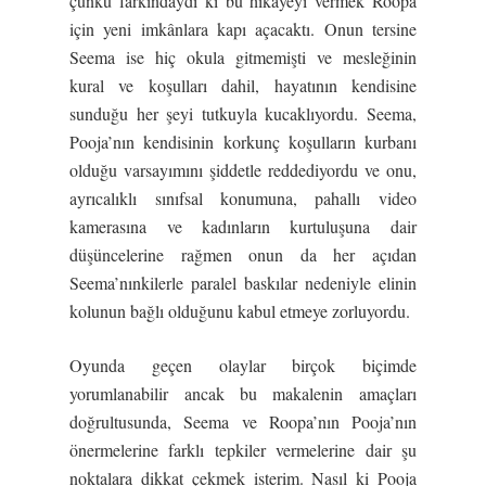
çünkü farkındaydı ki bu hikâyeyi vermek Roopa
için yeni imkânlara kapı açacaktı. Onun tersine
Seema ise hiç okula gitmemişti ve mesleğinin
kural ve koşulları dahil, hayatının kendisine
sunduğu her şeyi tutkuyla kucaklıyordu. Seema,
Pooja’nın kendisinin korkunç koşulların kurbanı
olduğu varsayımını şiddetle reddediyordu ve onu,
ayrıcalıklı sınıfsal konumuna, pahallı video
kamerasına ve kadınların kurtuluşuna dair
düşüncelerine rağmen onun da her açıdan
Seema’nınkilerle paralel baskılar nedeniyle elinin
kolunun bağlı olduğunu kabul etmeye zorluyordu.
Oyunda geçen olaylar birçok biçimde
yorumlanabilir ancak bu makalenin amaçları
doğrultusunda, Seema ve Roopa’nın Pooja’nın
önermelerine farklı tepkiler vermelerine dair şu
noktalara dikkat çekmek isterim. Nasıl ki Pooja