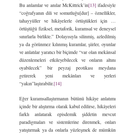
Bu anlamlar ve anılar McKittrick’in
[13]
ifadesiyle
“coğrafyanın dili ve somutluğu[dur] – öznellikler,
tahayyüller ve hikâyelerle örtüştükleri için …
örtüştüğü fiziksel, metaforik, kuramsal ve deneysel
sınırlarla birlikte.” Dolayısıyla silinmiş, azledilmiş
ya da görünmez kılınmış kuramlar, şiirler, oyunlar
ve anlatılar yaratıcı bir biçimde “var olan mekânsal
düzenlemeleri etkileyebilecek ve onların altını
oyabilecek” bir peyzaj peotikası meydana
getirerek yeni mekânları ve yerleri
“yakın”laştırabilir.
[14]
Eğer kuramsallaştırmanın bütünü hikâye anlatımı
içinde bir alıştırma olarak kabul edilirse, hikâyeleri
farklı anlatarak episdemik şiddetin mevcut
paradigmaları ve sistemlerine direnmek, onları
yatıştırmak ya da onlarla yüzleşmek de mümkün