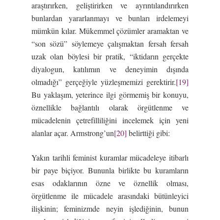
araştırırken, geliştirirken ve ayrıntılandırırken
bunlardan yararlanmayı ve bunları irdelemeyi
mümkün kılar. Mükemmel çözümler aramaktan ve
“son sözü” söylemeye çalışmaktan fersah fersah
uzak olan böylesi bir pratik, “iktidarın gerçekte
diyalogun, katılımın ve deneyimin dışında
olmadığı” gerçeğiyle yüzleşmemizi gerektirir.
[19]
Bu yaklaşım, yeterince ilgi görmemiş bir konuyu,
öznellikle bağlantılı olarak örgütlenme ve
mücadelenin çetrefilliliğini incelemek için yeni
alanlar açar. Armstrong’un
[20]
belirttiği gibi:
Yakın tarihli feminist kuramlar mücadeleye itibarlı
bir paye biçiyor. Bununla birlikte bu kuramların
esas odaklarının özne ve öznellik olması,
örgütlenme ile mücadele arasındaki bütünleyici
ilişkinin; feminizmde neyin işlediğinin, bunun