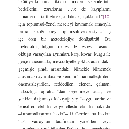
“kötüye kullanılan iktidarın modern sistemlerinin
bedellerini, zararlarını …ve de kayıplarını
tamamen …tarif etmek, anlatmak, açıklamak”
[10]
için toplumsal-öznel meseleyi kavramak amacıyla
bu rahatsızlığı; bireyi, toplumsalı ve de siyasalı iç
içe ören bir metodolojiye dönüştürdü. Bu
metodoloji, bilginin öznesi ile nesnesi arasında
olduğu varsayılan ayrımlara karşı koyar; kurgu ile
gerçek arasındaki, mevcudiyetle yokluk arasındaki,
geçmişle şimdi arasındaki, bilmekle bilmemek
arasındaki ayrımlara ve kendini “marjinalleştirilen,
önemsizleştirilen, reddedilen, elenen, çalınan,
haksızlığa uğratılan”dan öğrenmeye adar; ve
yeniden dağıtmaya kalkıştığı şey “saygı, otorite ve
temsil edilebilirlik ve genelleştirilebilirlik hakkıdır
–kuramsallaştırma hakkı”– ki Gordon bu hakkın
“üst varsayılan tarafından yönetilen veya
yorumlanan yerel bilgiden fazlası olma kapasitesini