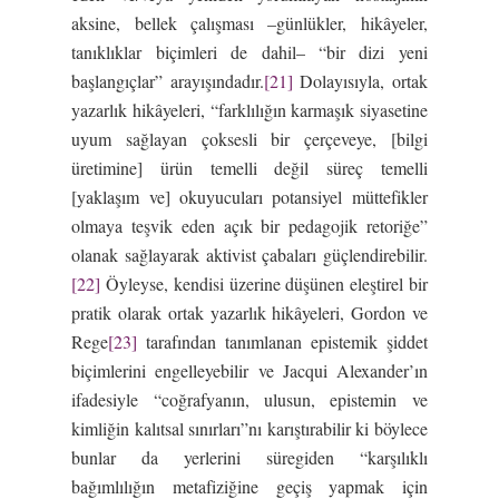
aksine, bellek çalışması –günlükler, hikâyeler,
tanıklıklar biçimleri de dahil– “bir dizi yeni
başlangıçlar” arayışındadır.
[21]
Dolayısıyla, ortak
yazarlık hikâyeleri, “farklılığın karmaşık siyasetine
uyum sağlayan çoksesli bir çerçeveye, [bilgi
üretimine] ürün temelli değil süreç temelli
[yaklaşım ve] okuyucuları potansiyel müttefikler
olmaya teşvik eden açık bir pedagojik retoriğe”
olanak sağlayarak aktivist çabaları güçlendirebilir.
[22]
Öyleyse, kendisi üzerine düşünen eleştirel bir
pratik olarak ortak yazarlık hikâyeleri, Gordon ve
Rege
[23]
tarafından tanımlanan epistemik şiddet
biçimlerini engelleyebilir ve Jacqui Alexander’ın
ifadesiyle “coğrafyanın, ulusun, epistemin ve
kimliğin kalıtsal sınırları”nı karıştırabilir ki böylece
bunlar da yerlerini süregiden “karşılıklı
bağımlılığın metafiziğine geçiş yapmak için