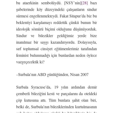
bu ataerkinin sembolüydü. [NSY’nin]
[28]
bazı
şubelerinde köy düzeyindeki çalışanların sindur
sürmesi engellenmekteydi. Fakat Sitapur’da biz bu
beklentiyi karşılamayı reddettik çünkü bunun bir
ideolojik sömürü biçimi olduğunu düşünüyorduk.
Sindur ve bilezikler geldiğimiz yerde bize
inanılmaz bir saygı kazandırıyordu. Dolayısıyla,
sırf toplumsal cinsiyet eğitimenlerimiz tarafından
feminist bulunmadığı için bunlardan neden öylece
vazgeçecektik ki?
–Surbala’nın ABD günlüğünden, Nisan 2007
Surbala Syracuse’da, 19 yılın ardından demir
çemberli bileziğini kesti ve parçalarını da oteldeki
çöp kutusuna attı. Tüm bunlara şahit olan biri,
belki de, Surbula’nın bileziklerinden kurtulmasının