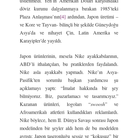
üstlenmedi. Yen’in Amerikan Doları karşısındaki
döviz kurunu dalgalanmaya bırakan 1985’teki
Plaza Anlaşması’nın
[4]
ardından, Japon üretimi –
ve Kore ve Tayvan- bilinçli bir şekilde Güneydoğu
Asya’da ve nihayet Çin, Latin Amerika ve
Karayipler’de yayıldı.
Japon ürünlerinin, mesela Nike ayakkabılarının,
ABD’li ithalatçıları, bu pratiklerden faydalandı.
Nike asla ayakkabı yapmadı. Nike’ın Asya-
Pasifik’ten sorumlu başkan yardımcısı şu
açıklamayı yaptı: “İmalat hakkında bir şey
bilmiyoruz. Biz, pazarlamacı ve tasarımcıyız.”
Kazanan ürünleri, logoları “
swoosh
” ve
Afroamerikalı atletleri kullandıkları reklamlardı.
Nike böylece, hem II. Dünya Savaşı sonrası Japon
modelinden bir şeyler aldı hem de bu modelden
ayrıştı: Japon taşeronluğu sessiz ve “kokusuz” bir