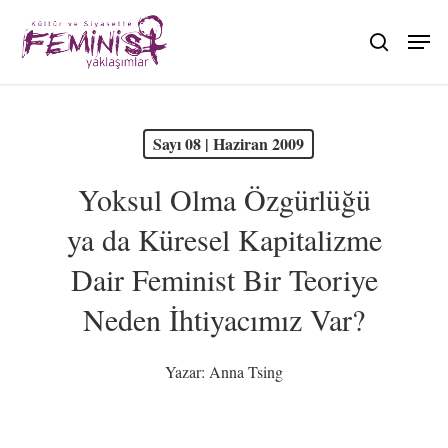
Skip
to
search
main
content
PDF olarak görüntüle
Sayı 08 | Haziran 2009
Yoksul Olma Özgürlüğü
ya da Küresel Kapitalizme
Dair Feminist Bir Teoriye
Neden İhtiyacımız Var?
Yazar:
Anna Tsing