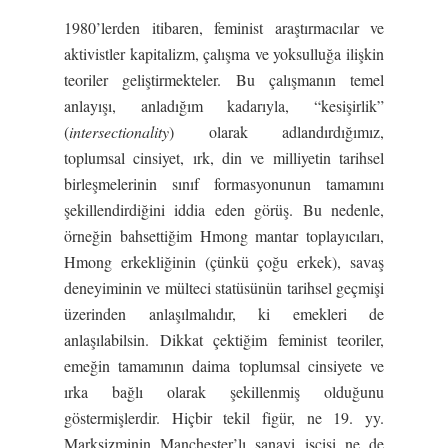
1980’lerden itibaren, feminist araştırmacılar ve
aktivistler kapitalizm, çalışma ve yoksulluğa ilişkin
teoriler geliştirmekteler. Bu çalışmanın temel
anlayışı, anladığım kadarıyla, “kesişirlik”
(
intersectionality
) olarak adlandırdığımız,
toplumsal cinsiyet, ırk, din ve milliyetin tarihsel
birleşmelerinin sınıf formasyonunun tamamını
şekillendirdiğini iddia eden görüş. Bu nedenle,
örneğin bahsettiğim Hmong mantar toplayıcıları,
Hmong erkekliğinin (çünkü çoğu erkek), savaş
deneyiminin ve mülteci statüsünün tarihsel geçmişi
üzerinden anlaşılmalıdır, ki emekleri de
anlaşılabilsin. Dikkat çektiğim feminist teoriler,
emeğin tamamının daima toplumsal cinsiyete ve
ırka bağlı olarak şekillenmiş olduğunu
göstermişlerdir. Hiçbir tekil figür, ne 19. yy.
Marksizminin Manchester’lı sanayi işçisi ne de