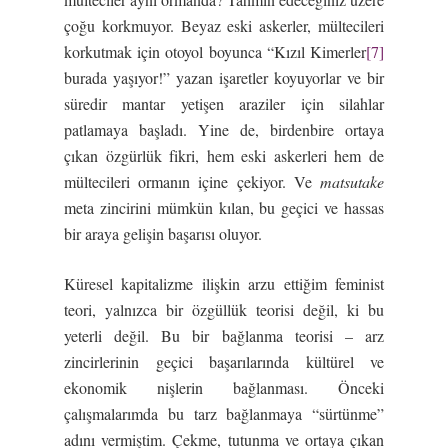
çoğu korkmuyor. Beyaz eski askerler, mültecileri
korkutmak için otoyol boyunca “Kızıl Kimerler
[7]
burada yaşıyor!” yazan işaretler koyuyorlar ve bir
süredir mantar yetişen araziler için silahlar
patlamaya başladı. Yine de, birdenbire ortaya
çıkan özgürlük fikri, hem eski askerleri hem de
mültecileri ormanın içine çekiyor. Ve
matsutake
meta zincirini mümkün kılan, bu geçici ve hassas
bir araya gelişin başarısı oluyor.
Küresel kapitalizme ilişkin arzu ettiğim feminist
teori, yalnızca bir özgüllük teorisi değil, ki bu
yeterli değil. Bu bir bağlanma teorisi – arz
zincirlerinin geçici başarılarında kültürel ve
ekonomik nişlerin bağlanması. Önceki
çalışmalarımda bu tarz bağlanmaya “sürtünme”
adını vermiştim. Çekme, tutunma ve ortaya çıkan