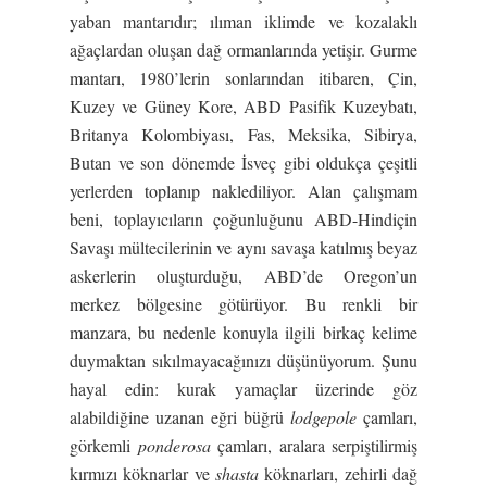
yaban mantarıdır; ılıman iklimde ve kozalaklı
ağaçlardan oluşan dağ ormanlarında yetişir. Gurme
mantarı, 1980’lerin sonlarından itibaren, Çin,
Kuzey ve Güney Kore, ABD Pasifik Kuzeybatı,
Britanya Kolombiyası, Fas, Meksika, Sibirya,
Butan ve son dönemde İsveç gibi oldukça çeşitli
yerlerden toplanıp naklediliyor. Alan çalışmam
beni, toplayıcıların çoğunluğunu ABD-Hindiçin
Savaşı mültecilerinin ve aynı savaşa katılmış beyaz
askerlerin oluşturduğu, ABD’de Oregon’un
merkez bölgesine götürüyor. Bu renkli bir
manzara, bu nedenle konuyla ilgili birkaç kelime
duymaktan sıkılmayacağınızı düşünüyorum. Şunu
hayal edin: kurak yamaçlar üzerinde göz
alabildiğine uzanan eğri büğrü
lodgepole
çamları,
görkemli
ponderosa
çamları, aralara serpiştilirmiş
kırmızı köknarlar ve
shasta
köknarları, zehirli dağ