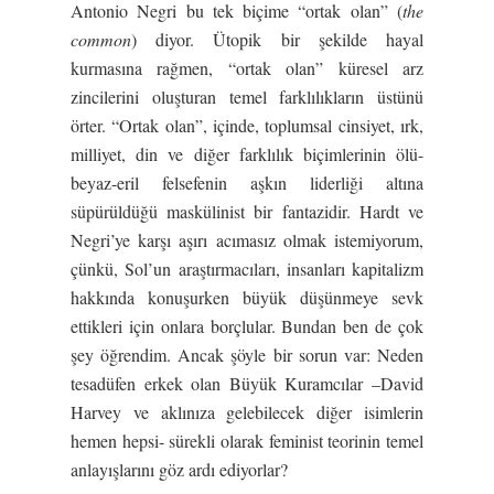
Antonio Negri bu tek biçime “ortak olan” (
the
common
) diyor. Ütopik bir şekilde hayal
kurmasına rağmen, “ortak olan” küresel arz
zincilerini oluşturan temel farklılıkların üstünü
örter. “Ortak olan”, içinde, toplumsal cinsiyet, ırk,
milliyet, din ve diğer farklılık biçimlerinin ölü-
beyaz-eril felsefenin aşkın liderliği altına
süpürüldüğü maskülinist bir fantazidir. Hardt ve
Negri’ye karşı aşırı acımasız olmak istemiyorum,
çünkü, Sol’un araştırmacıları, insanları kapitalizm
hakkında konuşurken büyük düşünmeye sevk
ettikleri için onlara borçlular. Bundan ben de çok
şey öğrendim. Ancak şöyle bir sorun var: Neden
tesadüfen erkek olan Büyük Kuramcılar –David
Harvey ve aklınıza gelebilecek diğer isimlerin
hemen hepsi- sürekli olarak feminist teorinin temel
anlayışlarını göz ardı ediyorlar?