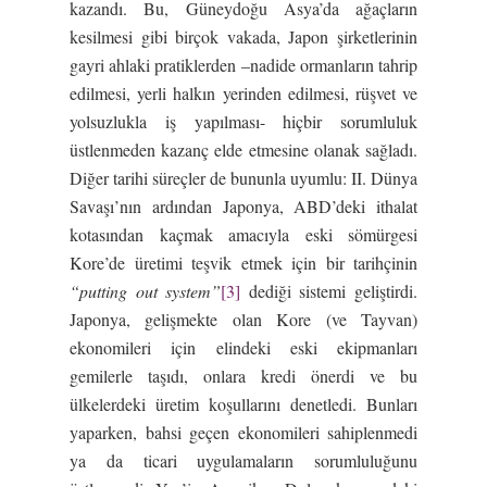
kazandı. Bu, Güneydoğu Asya’da ağaçların
kesilmesi gibi birçok vakada, Japon şirketlerinin
gayri ahlaki pratiklerden –nadide ormanların tahrip
edilmesi, yerli halkın yerinden edilmesi, rüşvet ve
yolsuzlukla iş yapılması- hiçbir sorumluluk
üstlenmeden kazanç elde etmesine olanak sağladı.
Diğer tarihi süreçler de bununla uyumlu: II. Dünya
Savaşı’nın ardından Japonya, ABD’deki ithalat
kotasından kaçmak amacıyla eski sömürgesi
Kore’de üretimi teşvik etmek için bir tarihçinin
“putting out system”
[3]
dediği sistemi geliştirdi.
Japonya, gelişmekte olan Kore (ve Tayvan)
ekonomileri için elindeki eski ekipmanları
gemilerle taşıdı, onlara kredi önerdi ve bu
ülkelerdeki üretim koşullarını denetledi. Bunları
yaparken, bahsi geçen ekonomileri sahiplenmedi
ya da ticari uygulamaların sorumluluğunu