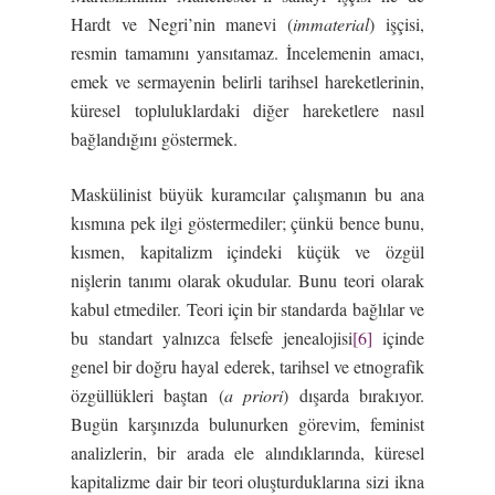
Hardt ve Negri’nin manevi (
immaterial
) işçisi,
resmin tamamını yansıtamaz. İncelemenin amacı,
emek ve sermayenin belirli tarihsel hareketlerinin,
küresel topluluklardaki diğer hareketlere nasıl
bağlandığını göstermek.
Maskülinist büyük kuramcılar çalışmanın bu ana
kısmına pek ilgi göstermediler; çünkü bence bunu,
kısmen, kapitalizm içindeki küçük ve özgül
nişlerin tanımı olarak okudular. Bunu teori olarak
kabul etmediler. Teori için bir standarda bağlılar ve
bu standart yalnızca felsefe jenealojisi
[6]
içinde
genel bir doğru hayal ederek, tarihsel ve etnografik
özgüllükleri baştan (
a priori
) dışarda bırakıyor.
Bugün karşınızda bulunurken görevim, feminist
analizlerin, bir arada ele alındıklarında, küresel
kapitalizme dair bir teori oluşturduklarına sizi ikna