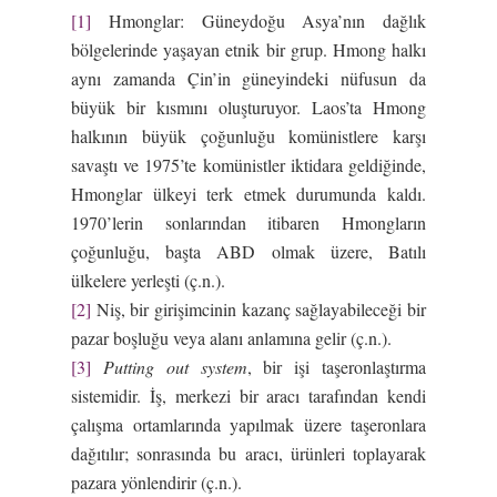
[1]
Hmonglar: Güneydoğu Asya’nın dağlık
bölgelerinde yaşayan etnik bir grup. Hmong halkı
aynı zamanda Çin’in güneyindeki nüfusun da
büyük bir kısmını oluşturuyor. Laos’ta Hmong
halkının büyük çoğunluğu komünistlere karşı
savaştı ve 1975’te komünistler iktidara geldiğinde,
Hmonglar ülkeyi terk etmek durumunda kaldı.
1970’lerin sonlarından itibaren Hmongların
çoğunluğu, başta ABD olmak üzere, Batılı
ülkelere yerleşti (ç.n.).
[2]
Niş, bir girişimcinin kazanç sağlayabileceği bir
pazar boşluğu veya alanı anlamına gelir (ç.n.).
[3]
Putting out system
, bir işi taşeronlaştırma
sistemidir. İş, merkezi bir aracı tarafından kendi
çalışma ortamlarında yapılmak üzere taşeronlara
dağıtılır; sonrasında bu aracı, ürünleri toplayarak
pazara yönlendirir (ç.n.).