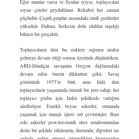
Eğer mantar varsa ve fiyatlar iyiyse, toplayıcıları
soyan çeteler peydahlanır. Rekabet her zaman
güçlüdür. Çeşitli gruplar arasındaki etnik gerilimler
yüksektir. Dahası, herkesin dolu silahlar taşıdığı
bilinen bir gerçektir.
Toplayıcıların tüm bu risklere rağmen neden
gelmeye devam ettiği sorusu üzerinde düşünürken,
ABD-Hindiçin savaşının Oregon dağlarındaki
devam eden önemi dikkatimi çekti. Savaş
görünürde 1975’te bitti, ama hâlâ tüm
toplayıcıların yaşamında önemli bir yere sahip; her
toplayıcı grubu için farklı şekillerde varlığını
sürdürüyor. Emekli beyaz askerler, ormanda
yaşamak için maaşlı işlere sırt çevirmişler. Bazı
eski askerler post-travmatik stres sendromundan
derin bir şekilde etkilenmiş durumda; diğerleri ise
orduda nefret etmeyi öğrendikleri hiyerarşiden