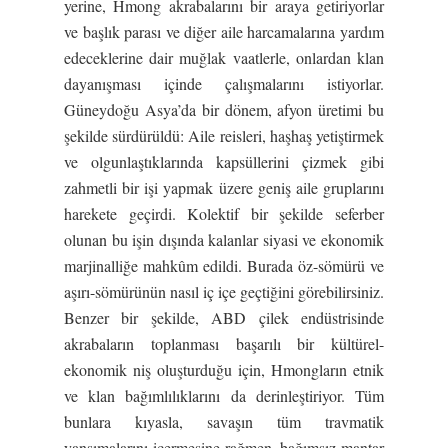
yerine, Hmong akrabalarını bir araya getiriyorlar
ve başlık parası ve diğer aile harcamalarına yardım
edeceklerine dair muğlak vaatlerle, onlardan klan
dayanışması içinde çalışmalarını istiyorlar.
Güneydoğu Asya’da bir dönem, afyon üretimi bu
şekilde sürdürüldü: Aile reisleri, haşhaş yetiştirmek
ve olgunlaştıklarında kapsüllerini çizmek gibi
zahmetli bir işi yapmak üzere geniş aile gruplarını
harekete geçirdi. Kolektif bir şekilde seferber
olunan bu işin dışında kalanlar siyasi ve ekonomik
marjinalliğe mahkûm edildi. Burada öz-sömürü ve
aşırı-sömürünün nasıl iç içe geçtiğini görebilirsiniz.
Benzer bir şekilde, ABD çilek endüstrisinde
akrabaların toplanması başarılı bir kültürel-
ekonomik niş oluşturduğu için, Hmongların etnik
ve klan bağımlılıklarını da derinleştiriyor. Tüm
bunlara kıyasla, savaşın tüm travmatik
yansımalarını içermesine rağmen, bağımsız mantar