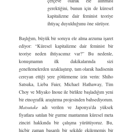
çerçeve olarak ele alınması
gerektiğini, bunun için de küresel
kapitalizme dair feminist teoriye
ihtiyaç duyulduğunu öne sürüyor.
Başlığım, büyük bir soruyu ele alma arzuma işaret
ediyor: “Küresel kapitalizme dair feminist bir
teoriye neden ihtiyacımız var?” Bu nedenle,
konuşmamın ilk dakikalarında sizi
genellemelerden uzaklaştırıp, tam olarak hadisenin
cereyan ettiği yere götürmeme izin verin: Shiho
Satsuka, Lieba Faier, Michael Hathaway, Tim
Choy ve Miyako Inoue ile birlikte başladığım yeni
bir etnografik araştırma projesinden bahsediyorum.
Matsutake
adı verilen ve Japonya’da yüksek
fiyatlara satılan bir gurme mantarının küresel meta
zinciri hakkında bir çalışma yürütüyoruz. Bu,
hiçbir zaman başarılı bir şekilde ekilememiş bir