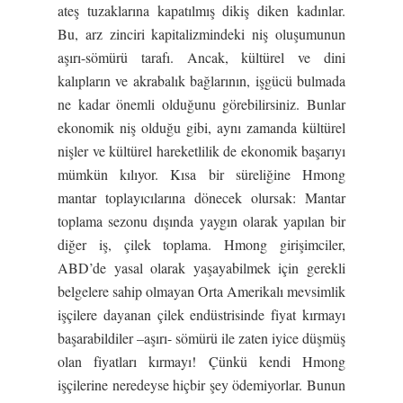
ateş tuzaklarına kapatılmış dikiş diken kadınlar.
Bu, arz zinciri kapitalizmindeki niş oluşumunun
aşırı-sömürü tarafı. Ancak, kültürel ve dini
kalıpların ve akrabalık bağlarının, işgücü bulmada
ne kadar önemli olduğunu görebilirsiniz. Bunlar
ekonomik niş olduğu gibi, aynı zamanda kültürel
nişler ve kültürel hareketlilik de ekonomik başarıyı
mümkün kılıyor. Kısa bir süreliğine Hmong
mantar toplayıcılarına dönecek olursak: Mantar
toplama sezonu dışında yaygın olarak yapılan bir
diğer iş, çilek toplama. Hmong girişimciler,
ABD’de yasal olarak yaşayabilmek için gerekli
belgelere sahip olmayan Orta Amerikalı mevsimlik
işçilere dayanan çilek endüstrisinde fiyat kırmayı
başarabildiler –aşırı- sömürü ile zaten iyice düşmüş
olan fiyatları kırmayı! Çünkü kendi Hmong
işçilerine neredeyse hiçbir şey ödemiyorlar. Bunun