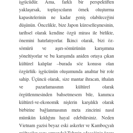
işgücüdür. Ama, farklı bir perspektiften
yaklaşırsak, toplayıcıların örnek oluşturma
kapasitelerinin ne kadar geniş olabileceğini
düşünün. Öncelikle, bize Japon küreselleşmesinin,
tarihsel olarak kendine özgü mirası ile birlikte,
önemini hatırlatıyorlar. İkinci olarak, bizi öz-
sömürü ve aşırı-sömürünün karışımına
yöneltiyorlar ve bu karışımda aniden ortaya çıkan
kültürel kalıplar –burada söz konusu olan
özgürlük- işgücünün oluşumunda anahtar bir role
sahip. Üçüncü olarak, size mantar ihracatı, ithalatı
ve pazarlamasının kültürel olarak
örgütlenmesinden bahsetmesem bile, kanımca
kültürel-ve-ekonomik nişlerin karşılıklı olarak
birbirine bağlanmasının meta zincirini nasıl
mümkün kıldığını hayal edebilirsiniz. Neden
Vietnam gazisi beyaz eski askerler ve Kamboçyalı
mülteciler aynı ormanda? Tahmin edeceğiniz üzere