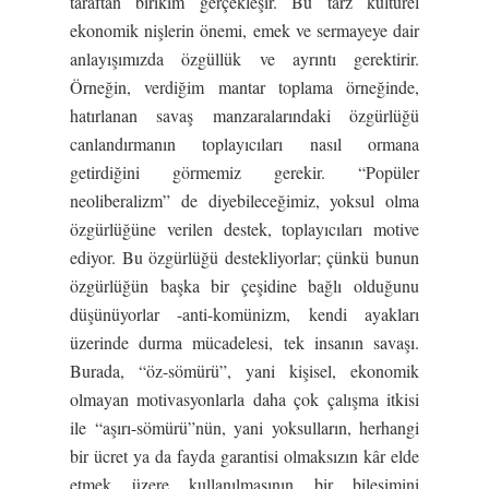
taraftan birikim gerçekleşir. Bu tarz kültürel
ekonomik nişlerin önemi, emek ve sermayeye dair
anlayışımızda özgüllük ve ayrıntı gerektirir.
Örneğin, verdiğim mantar toplama örneğinde,
hatırlanan savaş manzaralarındaki özgürlüğü
canlandırmanın toplayıcıları nasıl ormana
getirdiğini görmemiz gerekir. “Popüler
neoliberalizm” de diyebileceğimiz, yoksul olma
özgürlüğüne verilen destek, toplayıcıları motive
ediyor. Bu özgürlüğü destekliyorlar; çünkü bunun
özgürlüğün başka bir çeşidine bağlı olduğunu
düşünüyorlar -anti-komünizm, kendi ayakları
üzerinde durma mücadelesi, tek insanın savaşı.
Burada, “öz-sömürü”, yani kişisel, ekonomik
olmayan motivasyonlarla daha çok çalışma itkisi
ile “aşırı-sömürü”nün, yani yoksulların, herhangi
bir ücret ya da fayda garantisi olmaksızın kâr elde
etmek üzere kullanılmasının bir bileşimini