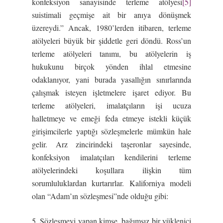
konfeksiyon sanayisinde terleme atölyesi
[5]
suistimali geçmişe ait bir anıya dönüşmek
üzereydi.” Ancak, 1980’lerden itibaren, terleme
atölyeleri büyük bir şiddetle geri döndü. Ross’un
terleme atölyeleri tanımı, bu atölyelerin iş
hukukunu birçok yönden ihlal etmesine
odaklanıyor, yani burada yasallığın sınırlarında
çalışmak isteyen işletmelere işaret ediyor. Bu
terleme atölyeleri, imalatçıların işi ucuza
halletmeye ve emeği feda etmeye istekli küçük
girişimcilerle yaptığı sözleşmelerle mümkün hale
gelir. Arz zincirindeki taşeronlar sayesinde,
konfeksiyon imalatçıları kendilerini terleme
atölyelerindeki koşullara ilişkin tüm
sorumluluklardan kurtarırlar. Kaliforniya modeli
olan “Adam’ın sözleşmesi”nde olduğu gibi:
5. Sözleşmeyi yapan kimse, bağımsız bir yüklenici