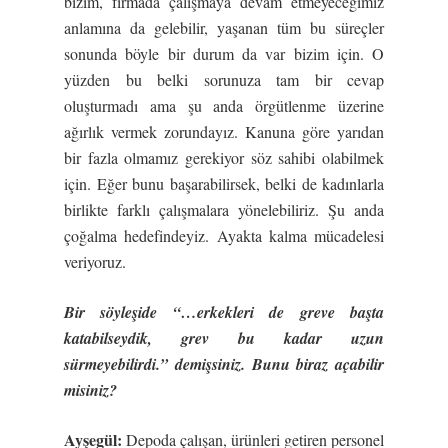
bizim, firmada çalışmaya devam etmeyeceğimiz
anlamına da gelebilir, yaşanan tüm bu süreçler
sonunda böyle bir durum da var bizim için. O
yüzden bu belki sorunuza tam bir cevap
oluşturmadı ama şu anda örgütlenme üzerine
ağırlık vermek zorundayız. Kanuna göre yarıdan
bir fazla olmamız gerekiyor söz sahibi olabilmek
için. Eğer bunu başarabilirsek, belki de kadınlarla
birlikte farklı çalışmalara yönelebiliriz. Şu anda
çoğalma hedefindeyiz. Ayakta kalma mücadelesi
veriyoruz.
Bir söyle
ş
ide “…erkekleri de greve ba
ş
ta
katabilseydik, grev bu kadar uzun
sürmeyebilirdi.” demi
ş
siniz. Bunu biraz açabilir
misiniz?
Ay
ş
egül:
Depoda çalışan, ürünleri getiren personel