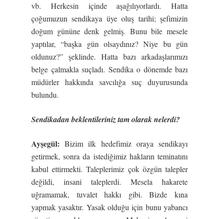
vb. Herkesin içinde aşağılıyorlardı. Hatta
çoğumuzun sendikaya üye oluş tarihi; şefimizin
doğum gününe denk gelmiş. Bunu bile mesele
yaptılar, “başka gün olsaydınız? Niye bu gün
oldunuz?” şeklinde. Hatta bazı arkadaşlarımızı
belge çalmakla suçladı. Sendika o dönemde bazı
müdürler hakkında savcılığa suç duyurusunda
bulundu.
Sendikadan beklentileriniz tam olarak nelerdi?
Ay
ş
egül:
Bizim ilk hedefimiz oraya sendikayı
getirmek, sonra da istediğimiz hakların teminatını
kabul ettirmekti. Taleplerimiz çok özgün talepler
değildi, insani taleplerdi. Mesela hakarete
uğramamak, tuvalet hakkı gibi. Bizde kına
yapmak yasaktır. Yasak olduğu için bunu yabancı