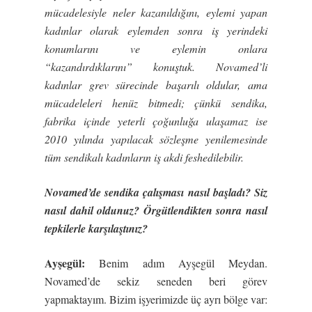
mücadelesiyle neler kazanıldı
ğ
ını, eylemi yapan
kadınlar olarak eylemden sonra i
ş
yerindeki
konumlarını ve eylemin onlara
“kazandırdıklarını” konu
ş
tuk. Novamed’li
kadınlar grev sürecinde ba
ş
arılı oldular, ama
mücadeleleri henüz bitmedi; çünkü sendika,
fabrika içinde yeterli ço
ğ
unlu
ğ
a ula
ş
amaz ise
2010 yılında yapılacak sözle
ş
me yenilemesinde
tüm sendikalı kadınların i
ş
akdi feshedilebilir.
Novamed’de sendika çalı
ş
ması nasıl ba
ş
ladı? Siz
nasıl dahil oldunuz? Örgütlendikten sonra nasıl
tepkilerle kar
ş
ıla
ş
tınız?
Ay
ş
egül:
Benim adım Ayşegül Meydan.
Novamed’de sekiz seneden beri görev
yapmaktayım. Bizim işyerimizde üç ayrı bölge var: