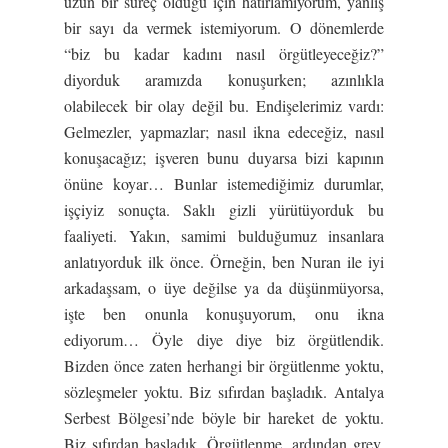
uzun bir süreç olduğu için hatırlamıyorum, yanlış
bir sayı da vermek istemiyorum. O dönemlerde
“biz bu kadar kadını nasıl örgütleyeceğiz?”
diyorduk aramızda konuşurken; azınlıkla
olabilecek bir olay değil bu. Endişelerimiz vardı:
Gelmezler, yapmazlar; nasıl ikna edeceğiz, nasıl
konuşacağız; işveren bunu duyarsa bizi kapının
önüne koyar… Bunlar istemediğimiz durumlar,
işçiyiz sonuçta. Saklı gizli yürütüyorduk bu
faaliyeti. Yakın, samimi bulduğumuz insanlara
anlatıyorduk ilk önce. Örneğin, ben Nuran ile iyi
arkadaşsam, o üye değilse ya da düşünmüyorsa,
işte ben onunla konuşuyorum, onu ikna
ediyorum… Öyle diye diye biz örgütlendik.
Bizden önce zaten herhangi bir örgütlenme yoktu,
sözleşmeler yoktu. Biz sıfırdan başladık. Antalya
Serbest Bölgesi’nde böyle bir hareket de yoktu.
Biz sıfırdan başladık. Örgütlenme, ardından grev,