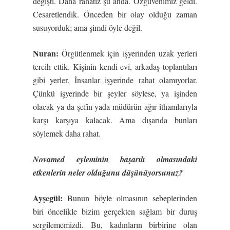
değişti. Daha rahatız şu anda. Özgüvenimiz geldi.
Cesaretlendik. Önceden bir olay olduğu zaman
susuyorduk; ama şimdi öyle değil.
Nuran:
Örgütlenmek için işyerinden uzak yerleri
tercih ettik. Kişinin kendi evi, arkadaş toplantıları
gibi yerler. İnsanlar işyerinde rahat olamıyorlar.
Çünkü işyerinde bir şeyler söylese, ya işinden
olacak ya da şefin yada müdürün ağır ithamlarıyla
karşı karşıya kalacak. Ama dışarıda bunları
söylemek daha rahat.
Novamed eyleminin ba
ş
arılı olmasındaki
etkenlerin neler oldu
ğ
unu dü
ş
ünüyorsunuz?
Ay
ş
egül:
Bunun böyle olmasının sebeplerinden
biri öncelikle bizim gerçekten sağlam bir duruş
sergilememizdi. Bu, kadınların birbirine olan