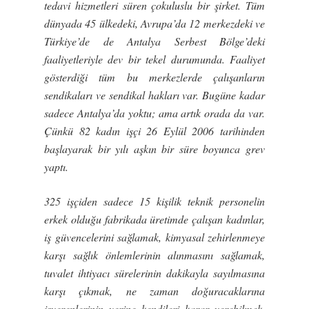
tedavi hizmetleri süren çokuluslu bir
ş
irket. Tüm
dünyada 45 ülkedeki, Avrupa’da 12 merkezdeki ve
Türkiye’de de Antalya Serbest Bölge’deki
faaliyetleriyle dev bir tekel durumunda. Faaliyet
gösterdi
ğ
i tüm bu merkezlerde çalı
ş
anların
sendikaları ve sendikal hakları var. Bugüne kadar
sadece Antalya’da yoktu; ama artık orada da var.
Çünkü 82 kadın i
ş
çi 26 Eylül 2006 tarihinden
ba
ş
layarak bir yılı a
ş
kın bir süre boyunca grev
yaptı.
325 i
ş
çiden sadece 15 ki
ş
ilik teknik personelin
erkek oldu
ğ
u fabrikada üretimde çalı
ş
an kadınlar,
i
ş
güvencelerini sa
ğ
lamak, kimyasal zehirlenmeye
kar
ş
ı sa
ğ
lık önlemlerinin alınmasını sa
ğ
lamak,
tuvalet ihtiyacı sürelerinin dakikayla sayılmasına
kar
ş
ı çıkmak, ne zaman do
ğ
uracaklarına
i
ş
verenlerinin yerine kendileri karar verebilmek,