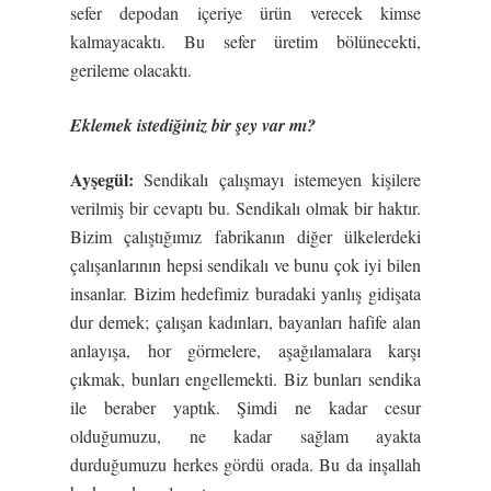
sefer depodan içeriye ürün verecek kimse
kalmayacaktı. Bu sefer üretim bölünecekti,
gerileme olacaktı.
Eklemek istedi
ğ
iniz bir
ş
ey var mı?
Ay
ş
egül:
Sendikalı çalışmayı istemeyen kişilere
verilmiş bir cevaptı bu. Sendikalı olmak bir haktır.
Bizim çalıştığımız fabrikanın diğer ülkelerdeki
çalışanlarının hepsi sendikalı ve bunu çok iyi bilen
insanlar. Bizim hedefimiz buradaki yanlış gidişata
dur demek; çalışan kadınları, bayanları hafife alan
anlayışa, hor görmelere, aşağılamalara karşı
çıkmak, bunları engellemekti. Biz bunları sendika
ile beraber yaptık. Şimdi ne kadar cesur
olduğumuzu, ne kadar sağlam ayakta
durduğumuzu herkes gördü orada. Bu da inşallah