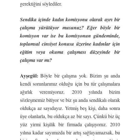
gerektiğini söylediler.
Sendika içinde kadın komisyonu olarak ayrı bir
çalı
ş
ma yürütüyor musunuz? E
ğ
er böyle bir
komisyon var ise bu komisyonun gündeminde,
toplumsal cinsiyet konusu üzerine kadınlar için
e
ğ
itim veya okuma çalı
ş
ması düzeyinde bir
çalı
ş
ma var mı?
Ay
ş
egül:
Böyle bir çalışma yok. Bizim şu anda
kendi sorunlarımız olduğu için bu tür çalışmalara
ağırlık veremiyoruz. 2010 yılında bizim
sözleşmemiz bitiyor ve biz şu anda sendikalı olarak
oldukça az sayıdayız. Yetmiş beş kişi, daha sonra
üye olanlarla, bu oldukça az bir sayı. Çünkü biz üç
yüz yirmi kişilik bir firmada çalışıyoruz. 2010
yılına kadar sayımızda bir artış sağlayamazsak, bu