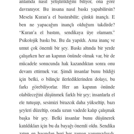
anlamda nasıl yetiştirildiğini biliyor, ona göre
davranıyor. Bu insana nasıl baskı yapabilirsin?
Mesela Kuran’a el bastırabilir; çünkü inançlı. E
ben ne yapacağım inançlı olduğum takdirde?
“Kuran’a el bastım, sendikaya üye olamam.”
Psikolojik baskı bu. Bu da yapıldı. Ama inanç ve
umut çok önemli bir şey. Baskı altında bir yerde
çalışırken her an kapının önünde olmak var, bir de
mücadele sonucunda hak kazandıktan sonra onu
devam ettirmek var. Şimdi insanlar bunu bildiği
için belki, o bilinçle ilerlediklerinden dolayı, bu
farkı görebiliyorlar. Her an kapının önünde
olabileceğini düşünmek farklı bir şey; insanlarla el
ele tutuşup, sesimizi birazcık daha yükseltip, bazı
şeyleri düzeltip, orada uzun vadede kalıp çalışmak
başka bir şey. Belki insanlar bunu düşünerek
katıldıkları için bu da bayağı önemli oldu. Sendika
zaten en başından beri her zaman yanımızdaydı.