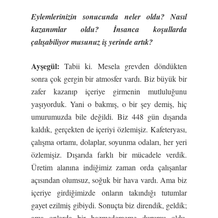
Eylemlerinizin sonucunda neler oldu? Nasıl
kazanımlar oldu?
İ
nsanca ko
ş
ullarda
çalı
ş
abiliyor musunuz i
ş
yerinde artık?
Ay
ş
egül:
Tabii ki. Mesela grevden döndükten
sonra çok gergin bir atmosfer vardı. Biz büyük bir
zafer kazanıp içeriye girmenin mutluluğunu
yaşıyorduk. Yani o bakmış, o bir şey demiş, hiç
umurumuzda bile değildi. Biz 448 gün dışarıda
kaldık, gerçekten de içeriyi özlemişiz. Kafeteryası,
çalışma ortamı, dolaplar, soyunma odaları, her yeri
özlemişiz. Dışarıda farklı bir mücadele verdik.
Üretim alanına indiğimiz zaman orda çalışanlar
açısından olumsuz, soğuk bir hava vardı. Ama biz
içeriye girdiğimizde onların takındığı tutumlar
gayet ezilmiş gibiydi. Sonuçta biz direndik, geldik;
ama onlarda bir hazmedememe durumu oldu.