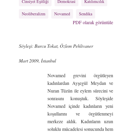
Cinsiyet Eşitliği
Demokrasi
Katılımcılık
Neoliberalizm
Novamed
Sendika
PDF olarak görüntüle
Söyleş
i: Burcu Tokat, Özlem Pehlivaner
Mart 2009, İ
stanbul
Novamed grevini örgütleyen
kadınlardan Ayşegül Meydan ve
Nuran Tüzün ile eylem sürecini ve
sonrasını konuştuk. Söyleşide
Novamed içinde kadınların yeni
koşullarını ve örgütlenmeyi
merkeze aldık. Kadınların uzun
soluklu mücadelesi sonucunda hem