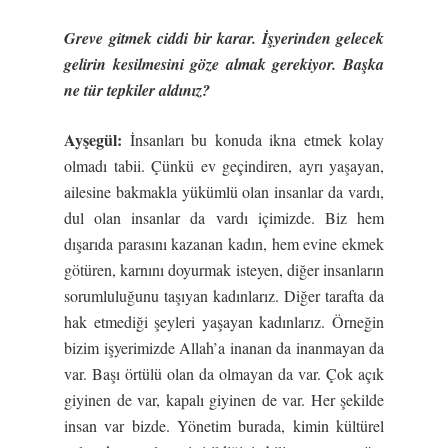
Greve gitmek ciddi bir karar.
İş
yerinden gelecek
gelirin kesilmesini göze almak gerekiyor. Ba
ş
ka
ne tür tepkiler aldınız?
Ay
ş
egül:
İnsanları bu konuda ikna etmek kolay
olmadı tabii. Çünkü ev geçindiren, ayrı yaşayan,
ailesine bakmakla yükümlü olan insanlar da vardı,
dul olan insanlar da vardı içimizde. Biz hem
dışarıda parasını kazanan kadın, hem evine ekmek
götüren, karnını doyurmak isteyen, diğer insanların
sorumluluğunu taşıyan kadınlarız. Diğer tarafta da
hak etmediği şeyleri yaşayan kadınlarız. Örneğin
bizim işyerimizde Allah’a inanan da inanmayan da
var. Başı örtülü olan da olmayan da var. Çok açık
giyinen de var, kapalı giyinen de var. Her şekilde
insan var bizde. Yönetim burada, kimin kültürel