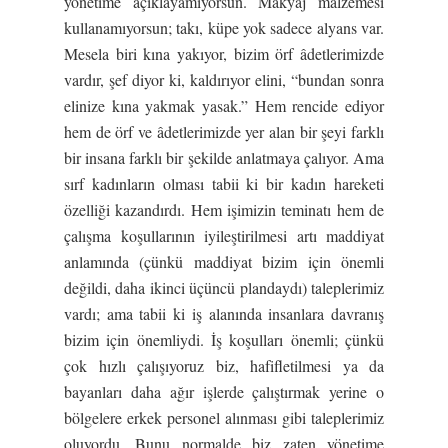
yönetime açıklayamıyorsun. Makyaj malzemesi
kullanamıyorsun; takı, küpe yok sadece alyans var.
Mesela biri kına yakıyor, bizim örf âdetlerimizde
vardır, şef diyor ki, kaldırıyor elini, “bundan sonra
elinize kına yakmak yasak.” Hem rencide ediyor
hem de örf ve âdetlerimizde yer alan bir şeyi farklı
bir insana farklı bir şekilde anlatmaya çalıyor. Ama
sırf kadınların olması tabii ki bir kadın hareketi
özelliği kazandırdı. Hem işimizin teminatı hem de
çalışma koşullarının iyileştirilmesi artı maddiyat
anlamında (çünkü maddiyat bizim için önemli
değildi, daha ikinci üçüncü plandaydı) taleplerimiz
vardı; ama tabii ki iş alanında insanlara davranış
bizim için önemliydi. İş koşulları önemli; çünkü
çok hızlı çalışıyoruz biz, hafifletilmesi ya da
bayanları daha ağır işlerde çalıştırmak yerine o
bölgelere erkek personel alınması gibi taleplerimiz
oluyordu. Bunu normalde biz zaten yönetime