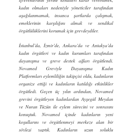
kadın olmaları nedeniyle yöneticiler tarafından
a
ş
a
ğ
ılanmamak, insanca
ş
artlarda çalı
ş
mak,
emeklerinin kar
ş
ılı
ğ
ını almak ve sendikal
örgütlülüklerini korumak için grevdeydiler.
İ
stanbul’da,
İ
zmir’de, Ankara’da ve Antakya’da
kadın örgütleri ve kadın kurumları tarafından
dayanı
ş
ma ve greve destek a
ğ
ları örgütlendi.
Novamed Greviyle Dayanı
ş
ma Kadın
Platformları eylemlili
ğ
in takipçisi oldu, kadınların
organize etti
ğ
i ve kadınların katıldı
ğ
ı etkinlikler
örgütledi. Geçen üç yılın ardından, Novamed
grevini örgütleyen kadınlardan Ay
ş
egül Meydan
ve Nuran Tüzün ile eylem sürecini ve sonrasını
konu
ş
tuk. Novamed içinde kadınların yeni
ko
ş
ullarını ve örgütlenmeyi merkeze alan bir
söyle
ş
i yaptık. Kadınların uzun soluklu