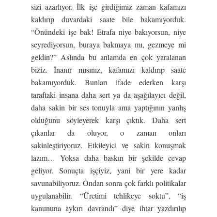
sizi azarlıyor. İlk işe girdiğimiz zaman kafamızı
kaldırıp duvardaki saate bile bakamıyorduk.
“Önündeki işe bak! Etrafa niye bakıyorsun, niye
seyrediyorsun, buraya bakmaya mı, gezmeye mi
geldin?” Aslında bu anlamda en çok yaralanan
biziz. İnanır mısınız, kafamızı kaldırıp saate
bakamıyorduk. Bunları ifade ederken karşı
taraftaki insana daha sert ya da aşağılayıcı değil,
daha sakin bir ses tonuyla ama yaptığının yanlış
olduğunu söyleyerek karşı çıktık. Daha sert
çıkanlar da oluyor, o zaman onları
sakinleştiriyoruz. Etkileyici ve sakin konuşmak
lazım… Yoksa daha baskın bir şekilde cevap
geliyor. Sonuçta işçiyiz, yani bir yere kadar
savunabiliyoruz. Ondan sonra çok farklı politikalar
uygulanabilir. “Üretimi tehlikeye soktu”, “iş
kanununa aykırı davrandı” diye ihtar yazdırılıp