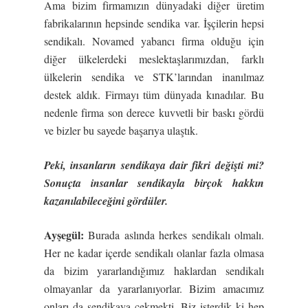
Ama bizim firmamızın dünyadaki diğer üretim
fabrikalarının hepsinde sendika var. İşçilerin hepsi
sendikalı. Novamed yabancı firma olduğu için
diğer ülkelerdeki meslektaşlarımızdan, farklı
ülkelerin sendika ve STK’larından inanılmaz
destek aldık. Firmayı tüm dünyada kınadılar. Bu
nedenle firma son derece kuvvetli bir baskı gördü
ve bizler bu sayede başarıya ulaştık.
Peki, insanların sendikaya dair fikri de
ğ
i
ş
ti mi?
Sonuçta insanlar sendikayla birçok hakkın
kazanılabilece
ğ
ini gördüler.
Ay
ş
egül:
Burada aslında herkes sendikalı olmalı.
Her ne kadar içerde sendikalı olanlar fazla olmasa
da bizim yararlandığımız haklardan sendikalı
olmayanlar da yararlanıyorlar. Bizim amacımız
onları da sendikaya çekmekti. Biz isterdik ki hep