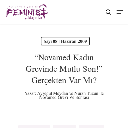
Skip
to
search
main
content
PDF olarak görüntüle
Sayı 08 | Haziran 2009
“Novamed Kadın
Grevinde Mutlu Son!”
Gerçekten Var Mı?
Yazar:
Ayşegül Meydan ve Nuran Tüzün ile
Novamed Grevi Ve Sonrası