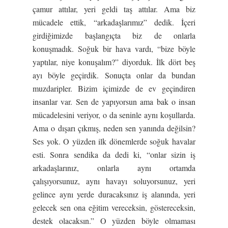
çamur attılar, yeri geldi taş attılar. Ama biz
mücadele ettik, “arkadaşlarımız” dedik. İçeri
girdiğimizde başlangıçta biz de onlarla
konuşmadık. Soğuk bir hava vardı, “bize böyle
yaptılar, niye konuşalım?” diyorduk. İlk dört beş
ayı böyle geçirdik. Sonuçta onlar da bundan
muzdaripler. Bizim içimizde de ev geçindiren
insanlar var. Sen de yapıyorsun ama bak o insan
mücadelesini veriyor, o da seninle aynı koşullarda.
Ama o dışarı çıkmış, neden sen yanında değilsin?
Ses yok. O yüzden ilk dönemlerde soğuk havalar
esti. Sonra sendika da dedi ki, “onlar sizin iş
arkadaşlarınız, onlarla aynı ortamda
çalışıyorsunuz, aynı havayı soluyorsunuz, yeri
gelince aynı yerde duracaksınız iş alanında, yeri
gelecek sen ona eğitim vereceksin, göstereceksin,
destek olacaksın.” O yüzden böyle olmaması