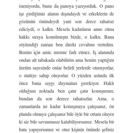
isteniyordu, bunu da panoya yazıyorduk. O pano
işe girdiğimiz alanın dışındaydı ve erkeklerin de
gözünün önündeydi yani son derce rahatsız
ediciydi, o kalktı. Mesela kadınların anne olma
hakkı sıraya konulmuştu bizde, o kalktı. Bana
söylendiği zaman ben direkt cevabını verirdim.
Benim için amir, memur fark etmez. İş alanında
ondan alt tabakada olabilirim ama benim yaptığım
üretim sayesinde onlar belirli yerlerde oturuyorlar,
o statüye sahip oluyorlar. O yüzden aslında ilk
önce bana saygı duymaları gerekiyor. Haklı
olduğum noktada ben çatır çatır konuşurum;
bundan da son derece rahatsızlar. Ama, o
zamanlarda ne kadar konuşmaya çalışsanız, ön
planda olmaya çalışsanız bile öyle bir ortam oluyor
ki siz bile savunmasız kalabiliyorsunuz. Mesela bir
hata yapıyorsunuz ve otuz kişinin önünde şefiniz