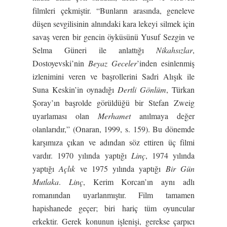
filmleri çekmiştir. “Bunların arasında, geneleve
düşen sevgilisinin alnındaki kara lekeyi silmek için
savaş veren bir gencin öyküsünü Yusuf Sezgin ve
Selma Güneri ile anlattığı
Nikahsızlar
,
Dostoyevski’nin
Beyaz Geceler
’inden esinlenmiş
izlenimini veren ve başrollerini Sadri Alışık ile
Suna Keskin’in oynadığı
Dertli Gönlüm
, Türkan
Şoray’ın başrolde görüldüğü bir Stefan Zweig
uyarlaması olan
Merhamet
anılmaya değer
olanlarıdır,” (Onaran, 1999, s. 159). Bu dönemde
karşımıza çıkan ve adından söz ettiren üç filmi
vardır. 1970 yılında yaptığı
Linç
, 1974 yılında
yaptığı
Açlık
ve 1975 yılında yaptığı
Bir Gün
Mutlaka
.
Linç
, Kerim Korcan’ın aynı adlı
romanından uyarlanmıştır. Film tamamen
hapishanede geçer; biri hariç tüm oyuncular
erkektir. Gerek konunun işlenişi, gerekse çarpıcı