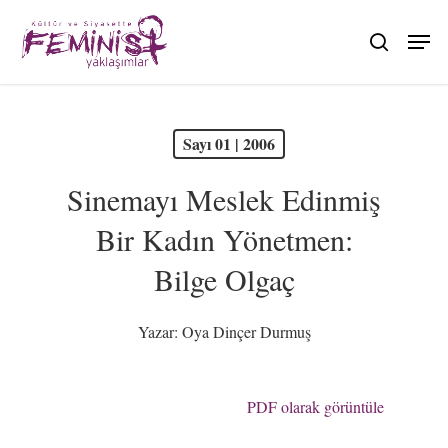
Skip
to
search
main
content
PDF olarak görüntüle
Sayı 01 | 2006
Sinemayı Meslek Edinmiş
Bir Kadın Yönetmen:
Bilge Olgaç
Yazar:
Oya Dinçer Durmuş
PDF olarak görüntüle