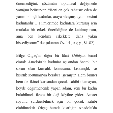
önermediğini, çözümün toplumsal değişmede
yattığını belirtirken “Beni en çok rahatsız eden de
yarım bilinçli kadınlar, araya sıkışmış aydın kesimi
kadınlardır… Filmlerimde kadınlara kurtuluş için
mutlaka bir erkek önerildiğine de katılmıyorum,
ama ben kendimi erkeklere daha yakın
hissediyorum” der (aktaran Öztürk,
a.g.y
., 81-82).
Bilge Olgaç’ın diğer bir filmi
Gülü
ş
an
temel
olarak Anadolu’da kadınlar açısından önemli bir
sorun olan kumalık konusunu, kıskançlık ve
kısırlık sorunlarıyla beraber işlemiştir. Hem birinci
hem de ikinci karısından çocuk sahibi olamayan,
köyde değirmencilik yapan adam, yeni bir kadın
bulabilmek üzere bir dağ köyüne gider. Amacı
soyunu sürdürebilmek için bir çocuk sahibi
olabilmektir. Olgaç burada kısırlığın Anadolu’da