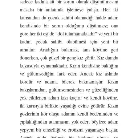
sadece kadına ait bir sorun olarak düşünülmesini
masalsı bir anlatımla işlemeye çalışır. Her iki
karısından da çocuk sahibi olamadığı halde adam
kendisinde bir sorun olduğunu düşünmez; ona
göre her iki eşi de “döl tutamamaktadır” ve yeni bir
kadın, çocuk sahibi olabilmesi için yeni bir
umuttur. Aradığını bulamaz, tam köyüne geri
dönerken, çok güzel bir genç kız görür. Kız damda
kuzusuyla oynamaktadır. Kızın kendisine baktığını
ve gülümsediğini fark eder. Ancak kız aslında
kördür ve adama bilerek bakmamıştır. Kızın
bakışlarından, gülümsemesinden ve güzelliğinden
çok etkilenen adam kızı kaçırır ve kendi köyüne,
iki karısıyla birlikte yaşadığı evine götürür. Kızın
gözlerinin kör oluşu adamın kendi bedeninden ve
çıplaklığından utanmasını yok eder; böylece adam
yepyeni bir cinselliği ve erotizmi yaşamaya başlar.
Ancak evde üçüncü bir kadının olması ve