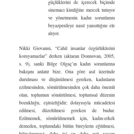
güçlüklerini de içerecek biçimde
sinemacı kimliğine mercek tutuyor
ve yönetmenin kadın sorunlarını
beyazperdeye nasıl yansıttığını ele
alıyor.
Nikki Giovanni, “Cahil insanlar özgürlüklerini
koruyamazlar” derken (aktaran Donnovan, 2005,
s. 9), sanki Bilge Olgaç’ın kadın sorunlarına
bakışını anlatır bize. Ona göre asıl üzerinde
durulması ve düşünülmesi gereken, kadınların
ezilmesinden, sömürülmesinden çok daha önemli
olan, toplumun sömürülmesi, toplumsal düzenin
bozukluğu, eşitsizliğidir; dolayısıyla mücadelesi
edilmesi, düzeltilmesi gereken de budur.
Ezilmemek, sömürülmemek için, kadın-erkek
demeden, toplumdaki bütün bireylerin eğitilmesi,
bilinçlenmesi; daha iyi ve daha eşit yaşam