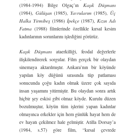
(1984-1994) Bilge Olgaç’ın
Ka
ş
ık Dü
ş
manı
(1984),
Gülü
ş
an
(1985),
Yavrularım
(1985),
Üç
Halka Yirmibe
ş
(1986)
İ
pekçe
(1987),
Kızın Adı
Fatma
(1988) filmlerinde özellikle kırsal kesim
kadınlarının sorunlarını işlediğini görürüz.
Ka
ş
ık Dü
ş
manı
ataerkilliği, feodal değerlerle
ilişkilendirerek sorgular. Film gerçek bir olaydan
sinemaya aktarılmıştır. Ankara’nın bir köyünde
yapılan köy düğünü sırasında tüp patlaması
sonucunda çoğu kadın olmak üzere çok sayıda
insan yaşamını yitirmiştir. Bu olaydan sonra artık
hiçbir şey eskisi gibi olmaz köyde. Kurulu düzen
bozulmuştur, köyün tüm işlerini yapan kadınlar
olmayınca erkekler için hem günlük hayat hem de
ev hayatı çekilmez hale gelmiştir. Atilla Dorsay’a
(1984, s.57) göre film, “kırsal çevrede