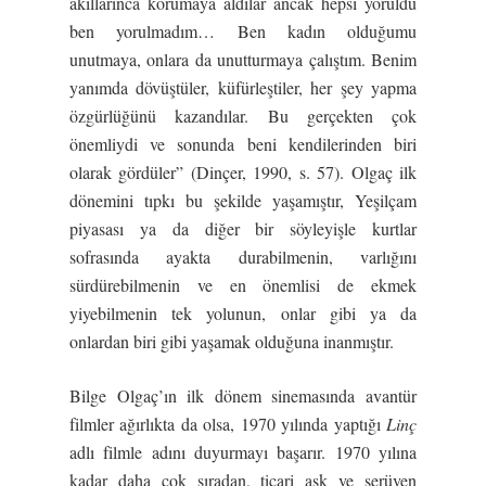
akıllarınca korumaya aldılar ancak hepsi yoruldu
ben yorulmadım… Ben kadın olduğumu
unutmaya, onlara da unutturmaya çalıştım. Benim
yanımda dövüştüler, küfürleştiler, her şey yapma
özgürlüğünü kazandılar. Bu gerçekten çok
önemliydi ve sonunda beni kendilerinden biri
olarak gördüler” (Dinçer, 1990, s. 57). Olgaç ilk
dönemini tıpkı bu şekilde yaşamıştır, Yeşilçam
piyasası ya da diğer bir söyleyişle kurtlar
sofrasında ayakta durabilmenin, varlığını
sürdürebilmenin ve en önemlisi de ekmek
yiyebilmenin tek yolunun, onlar gibi ya da
onlardan biri gibi yaşamak olduğuna inanmıştır.
Bilge Olgaç’ın ilk dönem sinemasında avantür
filmler ağırlıkta da olsa, 1970 yılında yaptığı
Linç
adlı filmle adını duyurmayı başarır. 1970 yılına
kadar daha çok sıradan, ticari aşk ve serüven