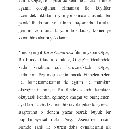
vardır. Olgaç senaryosu da kendine ait olan filmde
ağanın çocuğunun olmaması ile, köylüler
üzerindeki iktidarını yitiriyor olması arasında bir
paralellik kurar ve filmin başlarında kurulan
gerilim ve dramatik yapı bozularak, komediye
varan bir anlatım yakalanır.
Yine aynı yıl
Yarın Cumartesi
filmini yapar Olgaç.
Bu filmdeki kadın karakter, Olgaç’ın idealindeki
kadın karaktere çok benzemektedir. Olgaç,
kadınların özgürleşmesinin ancak bilinçlenmeleri
ile, bilinçlenmelerinin de eğitim ile mümkün
olacağına inanmıştır. Bu filmde de kadın karakter,
okuyarak kendini eğitmeye çalışan ve bilinçlenen,
ayakları üzerinde duran bir tavırla çıkar karşımıza.
Başrolünü o dönem yazar olarak büyük bir
popülariteye sahip olan Duygu Asena oynamıştır.
Filmde Tarık ile Nurten daha evliliklerinin ilk