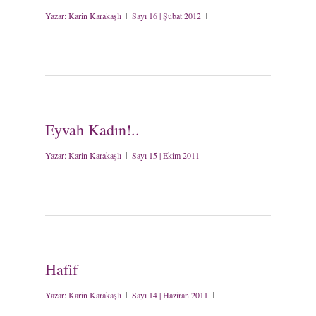
Yazar:
Karin Karakaşlı
Sayı 16 | Şubat 2012
Eyvah Kadın!..
Yazar:
Karin Karakaşlı
Sayı 15 | Ekim 2011
Hafif
Yazar:
Karin Karakaşlı
Sayı 14 | Haziran 2011