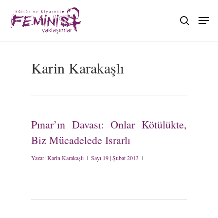
Skip
to
search
main
content
Karin Karakaşlı
Pınar’ın Davası: Onlar Kötülükte,
Biz Mücadelede Israrlı
Yazar:
Karin Karakaşlı
Sayı 19 | Şubat 2013